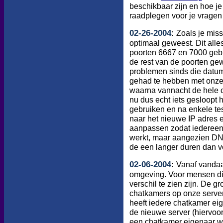
beschikbaar zijn en hoe je
raadplegen voor je vragen s
02
-
26
-200
4
:
Zoals je miss
optimaal geweest. Dit alle
poorten 6667 en 7000 gebl
de rest van de poorten g
problemen sinds die datum
gehad te hebben met onze s
waarna vannacht de hele c
nu dus echt iets gesloop
gebruiken en na enkele te
naar het nieuwe IP adres 
aanpassen zodat iedereen 
werkt, maar aangezien DN
de een langer duren dan v
02
-
06
-200
4
:
Vanaf vandaa
omgeving. Voor mensen die
verschil te zien zijn. De 
chatkamers op onze serve
heeft iedere chatkamer ei
de nieuwe server (hiervoor
een chatkamer eigenaar wa