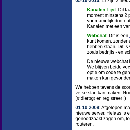
05-16-2010
: Er zijn 2 ni
Kanalen Lijst
: Dit l
moment minstens 2 per
voornamelijk doordat 
Kanalen met een van d
Webchat
: Dit is een
kunt komen, zonder e
hebben staan. Dit is
zoals bedrijfs - en s
De nieuwe webchat i
We blijven beide ve
optie om code te gen
maken kan gevonden
We hebben tevens de sco
verse start kan maken. N
(#idlerpg) en registreer :)
01-10-2009
: Afgelopen ma
nieuwe server. Helaas is e
genoodzaakt zagen om, tot h
routeren.