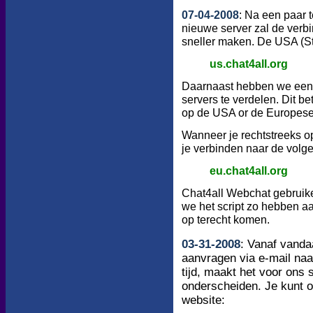
07-04-2008
: Na een paar 
nieuwe server zal de verb
sneller maken. De USA (St.
us.chat4all.org
Daarnaast hebben we een 
servers te verdelen. Dit be
op de USA or de Europese 
Wanneer je rechtstreeks o
je verbinden naar de volg
eu.chat4all.org
Chat4all Webchat gebruiker
we het script zo hebben a
op terecht komen.
03
-
31
-200
8
:
Vanaf vandaa
aanvragen via e-mail naa
tijd, maakt het voor ons
onderscheiden. Je kunt o
website: