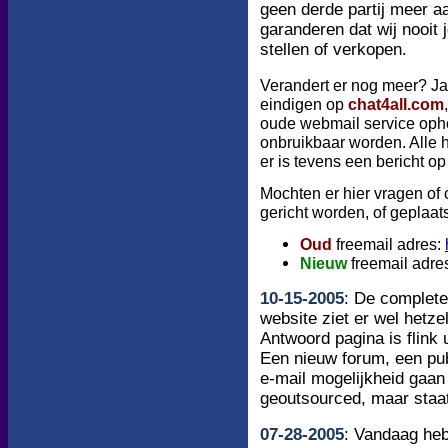
geen derde partij meer a
garanderen dat wij nooit 
stellen of verkopen.
Verandert er nog meer? Ja!
eindigen op
chat4all.com
oude webmail service opho
onbruikbaar worden. Alle 
er is tevens een bericht o
Mochten er hier vragen of
gericht worden, of geplaat
Oud
freemail adres:
Nieuw
freemail adre
10
-
15
-200
5
:
De complete 
website ziet er wel hetze
Antwoord pagina is flink
Een nieuw forum, een pub
e-mail mogelijkheid gaan
geoutsourced, maar staat
07
-
28
-200
5
:
Vandaag hebb