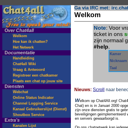
Ga via IRC met: irc.cha
Welkom
Note
: Voor v
O
ver Chat4all
ticket in ons
s
Welkom
zijn normaal 
Hoe kan ik chatten?
#help
.
Het Netwerk
D
ocumentatie
Kamer
Handleiding
Nicknaam
Chat4all Wiki
Taal
Vraag & Antwoord
Registreer een chatkamer
Plaats een chat op jouw site
D
iensten
Nieuws
:
Scroll
naar bened
Webchat
Online Status Indicator
W
elkom op Chat4All
.org!
Chat4
Channel Logging Service
Chat) en is in Januari 2000 opge
Kanaal Gebruikerslijst (Dienst)
zijn onze diensten gratis te geb
beveiligingen geimplementeerd w
Shoutbox Service
en servers gewaarborgd is.
E
xtra's
Kanalen Lijst
Op ons chatnetwerk kan iederee