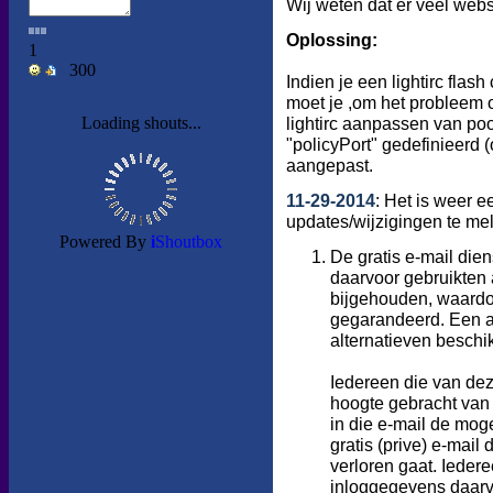
Wij weten dat er veel webs
Oplossing:
Indien je een lightirc flas
moet je ,om het probleem 
lightirc aanpassen van po
"policyPort" gedefinieerd 
aangepast.
11-29-2014
: Het is weer 
updates/wijzigingen te me
De gratis e-mail dien
daarvoor gebruikten 
bijgehouden, waardoo
gegarandeerd. Een an
alternatieven beschik
Iedereen die van dez
hoogte gebracht van 
in die e-mail de mog
gratis (prive) e-mail
verloren gaat. Ieder
inloggegevens daarvo