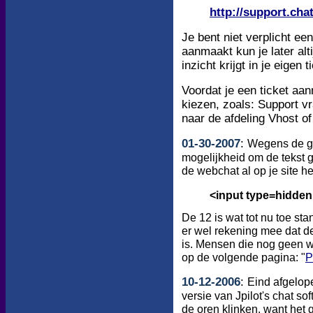
http://support.chat
Je bent niet verplicht e
aanmaakt kun je later alt
inzicht krijgt in je eigen t
Voordat je een ticket aan
kiezen, zoals: Support v
naar de afdeling Vhost of
01
-
30
-200
7
:
Wegens de gr
mogelijkheid om de tekst g
de webchat al op je site h
<input type=hidden
De 12 is wat tot nu toe st
er wel rekening mee dat de
is. Mensen die nog geen 
op de volgende pagina: "
P
10
-
12
-200
6
:
Eind afgelo
versie van Jpilot's chat s
de oren klinken, want het