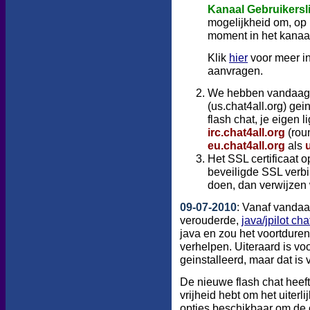
Kanaal Gebruikersli
mogelijkheid om, op h
moment in het kanaal
Klik
hier
voor meer in
aanvragen.
We hebben vandaag 
(us.chat4all.org) gei
flash chat, je eigen l
irc.chat4all.org
(roun
eu.chat4all.org
als
Het SSL certificaat 
beveiligde SSL verbi
doen, dan verwijzen 
09-07-2010
: Vanaf vandaa
verouderde,
java/jpilot cha
java en zou het voortdur
verhelpen. Uiteraard is voo
geinstalleerd, maar dat is
De nieuwe flash chat heeft
vrijheid hebt om het uiterl
opties beschikbaar om de 