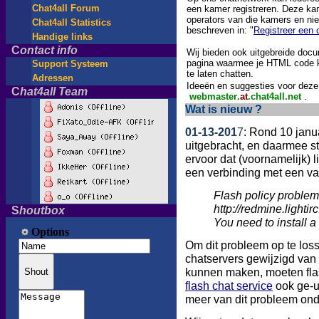
Chat4all Forum
een kamer
registreren
. D
eze
kam
operators
van die kamers
en nie
Chat4all Statistics
beschreven in:
"
Registreer een
Handige links
C
ontact info
Wij bieden ook uitgebreide docu
pagina waarmee je HTML code k
Support Systeem
te laten chatten.
Adressen
Ideeën
en suggesties voor deze 
C
hat4all Team
webmaster
.
at
.chat4all.net
.
Wat
is nieuw ?
01-13-201
7
: Rond 10 janua
uitgebracht, en daarmee st
ervoor dat (voornamelijk) 
een verbinding met een va
Flash policy problem.
http://redmine.lighti
S
houtbox
You need to install a
Om dit probleem op te los
chatservers gewijzigd van
kunnen maken, moeten fla
flash chat service
ook ge-u
meer van dit probleem ond