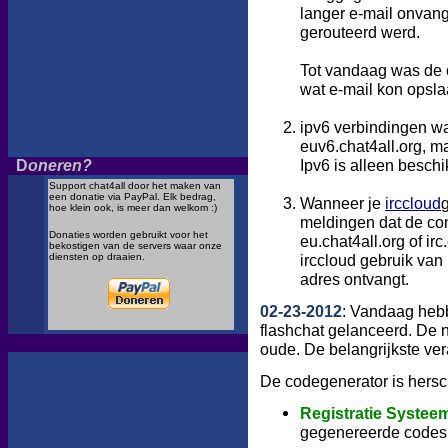
langer e-mail onvang
gerouteerd werd.
Tot vandaag was de o
wat e-mail kon opsla
ipv6 verbindingen w
euv6.chat4all.org, ma
Ipv6 is alleen besch
D
oneren?
Support chat4all door het maken van
een donatie via PayPal. Elk bedrag,
Wanneer je
irccloud
g
hoe klein ook, is meer dan welkom :)
meldingen dat de conn
Donaties worden gebruikt voor het
eu.chat4all.org of ir
bekostigen van de servers waar onze
diensten op draaien.
irccloud gebruik van
adres ontvangt.
02-23-2012
: Vandaag heb
flashchat gelanceerd. De n
oude. De belangrijkste ver
De codegenerator is hersc
Registratie Systee
gegenereerde codes 