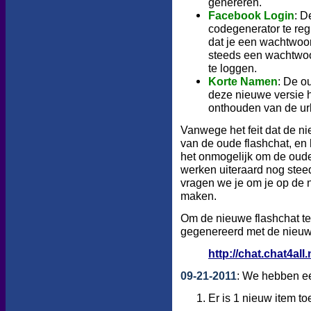
genereren.
Facebook Login
: D
codegenerator te reg
dat je een wachtwoor
steeds een wachtwoo
te loggen.
Korte Namen
: De o
deze nieuwe versie h
onthouden van de url
Vanwege het feit dat de n
van de oude flashchat, en 
het onmogelijk om de oud
werken uiteraard nog stee
vragen we je om je op de 
maken.
Om de nieuwe flashchat te 
gegenereerd met de nieuw
http://chat.chat4all
09-21-2011
: We hebben ee
Er is 1 nieuw item t