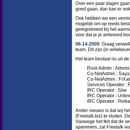
Over een paar dagen gaan 
goed gaan, dan kan er oo
Ook hebben we een vernieu
mogelijk om op reeds best
geregistreerd bij het aanma
voor dat je je antwoord bo
06-14-2009
: Graag verwel
team. Dit zijn (in willekeu
Het team bestaat nu uit de
Root-Admin : Adonis
Co-NetAdmin : Saya
Co-NetAdmin : FiXa
Services Operator :
IRC Operator : Siiw
IRC Operator : Unkn
IRC Operator : Reika
Ander nieuws is dat wij 
(Freetalk.biz) te sluiten.
Vanwege het feit dat de se
spammers, zal Freetalk waa