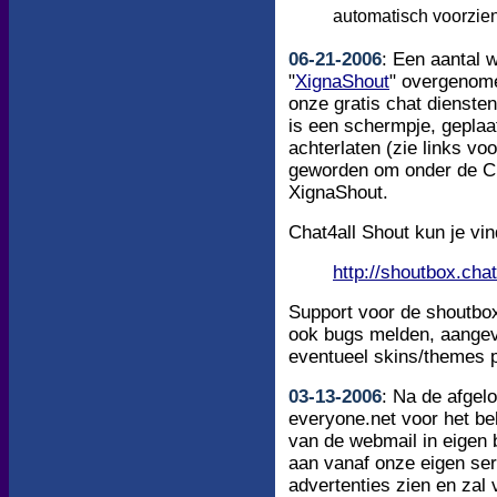
automatisch voorzien 
06
-
21
-200
6
: Een aantal 
"
XignaShout
" overgenome
onze gratis chat dienste
is een schermpje, geplaa
achterlaten (zie links v
geworden om onder de Cha
XignaShout.
Chat4all Shout kun je vin
http://shoutbox.chat
Support voor de shoutbox
ook bugs melden, aangeve
eventueel skins/themes p
03
-
13
-200
6
: Na de afgel
everyone.net voor het beh
van de webmail in eigen 
aan vanaf onze eigen serv
advertenties zien en zal 