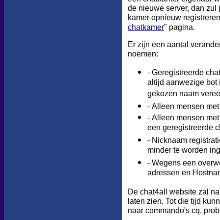
de nieuwe server, dan zul 
kamer opnieuw registreren
chatkamer
"
pagina.
Er zijn een aantal verand
noemen:
-
Geregistreerde chat
altijd aanwezige bot
gekozen naam veree
-
Alleen mensen met 
-
Alleen mensen met 
een geregistreerde 
-
Nicknaam registrati
minder te worden inge
-
Wegens
een
overw
adressen en Hostnam
De chat4all website zal n
laten zien. Tot die tijd k
naar commando's cq. prob